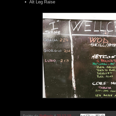
Alt Leg Raise
Scritto da
Raffaele
il
23.12.19