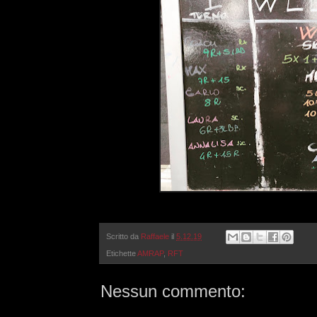
Scritto da
Raffaele
il
5.12.19
Etichette
AMRAP
,
RFT
Nessun commento: