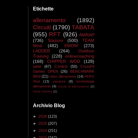
Etichette
allenamento
(1892)
Circuiti
(1790)
TABATA
(955)
RFT
(926)
AMRAP
(736)
Stazioni
(500)
TEAM
Wod
(482)
EMOM
(273)
LADDER
(264)
Outdoor
Training
(228)
onlinecoaching
(168)
CHIPPER WOD
(128)
varie
(67)
Contest
(50)
CrossFit
Games OPEN
(26)
BENCHMARK
Wod
(21)
video allenamento
(14)
HERO
Wod
(13)
vacanze
(8)
terminologia
allenamento
(4)
Circuiti di allenamento
(2)
home training
(1)
Archivio Blog
►
2026
(123)
►
2025
(207)
►
2024
(251)
►
2023
(247)