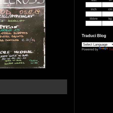
feet
m
inch
cm
libbre
kg
Traduci Blog
Powered by
Tr