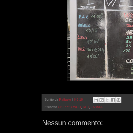
Scritto da
Raffaele
il
6.6.19
Etichette
CHIPPER WOD
,
RFT
,
TABATA
Nessun commento: