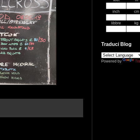
feet
m
inch
cm
libbre
kg
Traduci Blog
Powered by
Tr