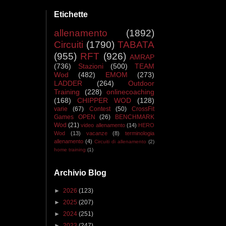
Etichette
allenamento
(1892)
Circuiti
(1790)
TABATA
(955)
RFT
(926)
AMRAP
(736)
Stazioni
(500)
TEAM
Wod
(482)
EMOM
(273)
LADDER
(264)
Outdoor
Training
(228)
onlinecoaching
(168)
CHIPPER WOD
(128)
varie
(67)
Contest
(50)
CrossFit
Games OPEN
(26)
BENCHMARK
Wod
(21)
video allenamento
(14)
HERO
Wod
(13)
vacanze
(8)
terminologia
allenamento
(4)
Circuiti di allenamento
(2)
home training
(1)
Archivio Blog
►
2026
(123)
►
2025
(207)
►
2024
(251)
►
2023
(247)