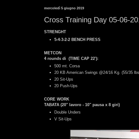
mercoledì 5 giugno 2019
Cross Training Day 05-06-2
STRENGHT
5-4-3-2-2 BENCH PRESS
METCON
4 rounds di
(TIME CAP 22')
:
500 mt. Corsa
20 KB American Swings @24/16 Kg. (55/35 lbs
20 Sit-Ups
20 Push-Ups
CORE WORK
TABATA (20" lavoro - 10" pausa x 8 giri)
Double Unders
V Sit-Ups