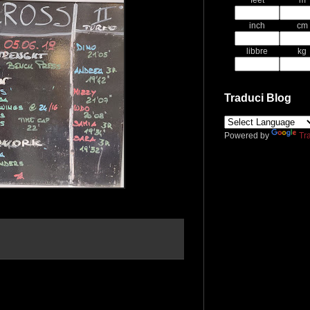
feet
m
inch
cm
libbre
kg
Traduci Blog
Powered by
Tr