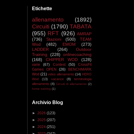
Etichette
allenamento
(1892)
Circuiti
(1790)
TABATA
(955)
RFT
(926)
AMRAP
(736)
Stazioni
(500)
TEAM
Wod
(482)
EMOM
(273)
LADDER
(264)
Outdoor
Training
(228)
onlinecoaching
(168)
CHIPPER WOD
(128)
varie
(67)
Contest
(50)
CrossFit
Games OPEN
(26)
BENCHMARK
Wod
(21)
video allenamento
(14)
HERO
Wod
(13)
vacanze
(8)
terminologia
allenamento
(4)
Circuiti di allenamento
(2)
home training
(1)
Archivio Blog
►
2026
(123)
►
2025
(207)
►
2024
(251)
►
2023
(247)