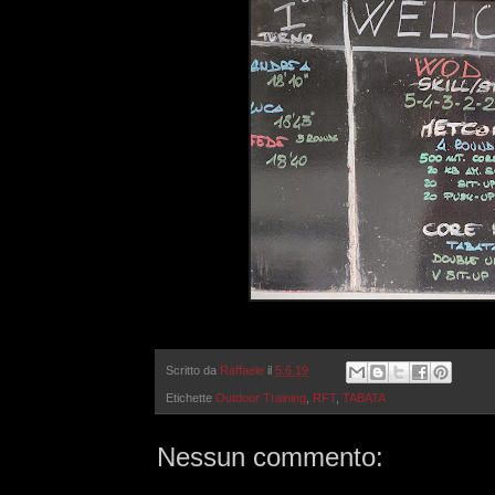
Scritto da
Raffaele
il
5.6.19
Etichette
Outdoor Training
,
RFT
,
TABATA
Nessun commento: