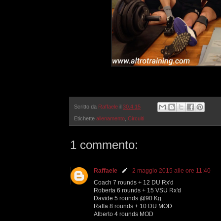
Scritto da
Raffaele
il
30.4.15
Etichette
allenamento
,
Circuiti
1 commento:
Raffaele
2 maggio 2015 alle ore 11:40
Coach 7 rounds + 12 DU Rx'd
Roberta 6 rounds + 15 VSU Rx'd
Davide 5 rounds @90 Kg.
Raffa 8 rounds + 10 DU MOD
Alberto 4 rounds MOD