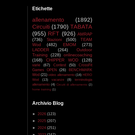
Etichette
allenamento
(1892)
Circuiti
(1790)
TABATA
(955)
RFT
(926)
AMRAP
(736)
Stazioni
(500)
TEAM
Wod
(482)
EMOM
(273)
LADDER
(264)
Outdoor
Training
(228)
onlinecoaching
(168)
CHIPPER WOD
(128)
varie
(67)
Contest
(50)
CrossFit
Games OPEN
(26)
BENCHMARK
Wod
(21)
video allenamento
(14)
HERO
Wod
(13)
vacanze
(8)
terminologia
allenamento
(4)
Circuiti di allenamento
(2)
home training
(1)
Archivio Blog
►
2026
(123)
►
2025
(207)
►
2024
(251)
►
2023
(247)