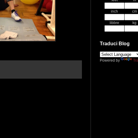
feet
m
inch
cm
libbre
kg
Traduci Blog
Powered by
Tr