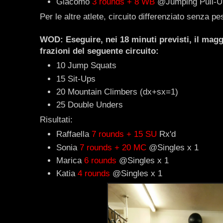
Giacomo
3 rounds + 8 WB
@Jumping Pull-U
Per le altre atlete, circuito differenziato senza pes
WOD: Eseguire, nei 18 minuti previsti, il magg
frazioni del seguente circuito:
10 Jump Squats
15 Sit-Ups
20 Mountain Climbers (dx+sx=1)
25 Double Unders
Risultati:
Raffaella
7 rounds + 15 SU
Rx'd
Sonia
7 rounds + 20 MC
@Singles x 1
Marica
6 rounds
@Singles x 1
Katia
4 rounds
@Singles x 1