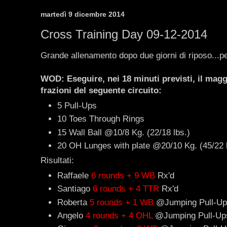
martedì 9 dicembre 2014
Cross Training Day 09-12-2014
Grande allenamento dopo due giorni di riposo...per
WOD: Eseguire, nei 18 minuti previsti, il magg
frazioni del seguente circuito:
5 Pull-Ups
10 Toes Through Rings
15 Wall Ball @10/8 Kg. (22/18 lbs.)
20 OH Lunges with plate @20/10 Kg. (45/22 l
Risultati:
Raffaele
6 rounds + 9 WB
Rx'd
Santiago
6 rounds + 4 TTR
Rx'd
Roberta
5 rounds + 1 WB
@Jumping Pull-U
Angelo
4 rounds + 4 OHL
@Jumping Pull-U