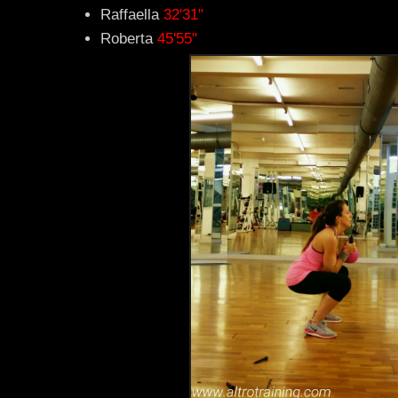
Raffaella
32'31"
Roberta
45'55"