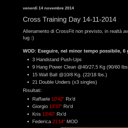
venerdì 14 novembre 2014
Cross Training Day 14-11-2014
Allenamento di CrossFit non previsto, in realtà a
Iug :)
WOD: Eseguire, nel minor tempo possibile, 6 g
3 Handstand Push-Ups
9 Hang Power Clean @40/27,5 Kg (90/60 lbs
15 Wall Ball @10/8 Kg. (22/18 lbs.)
21 Double Unders (x3 singles)
Risultati:
Raffaele
10'42"
Rx'd
Giorgio
13'37"
Rx'd
Kris
13'40"
Rx'd
Federica
21'14"
MOD