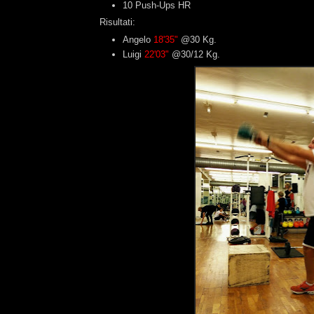
10 Push-Ups HR
Risultati:
Angelo
18'35"
@30 Kg.
Luigi
22'03"
@30/12 Kg.