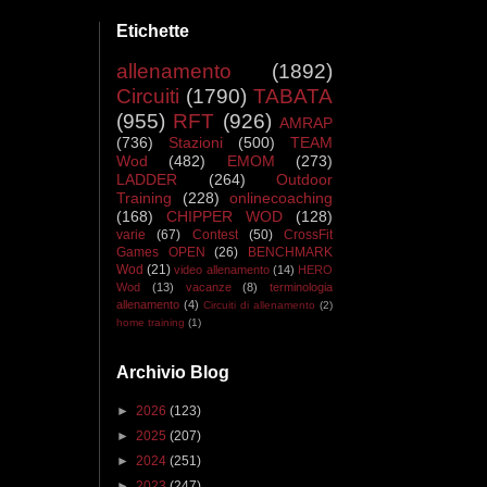
Etichette
allenamento
(1892)
Circuiti
(1790)
TABATA
(955)
RFT
(926)
AMRAP
(736)
Stazioni
(500)
TEAM
Wod
(482)
EMOM
(273)
LADDER
(264)
Outdoor
Training
(228)
onlinecoaching
(168)
CHIPPER WOD
(128)
varie
(67)
Contest
(50)
CrossFit
Games OPEN
(26)
BENCHMARK
Wod
(21)
video allenamento
(14)
HERO
Wod
(13)
vacanze
(8)
terminologia
allenamento
(4)
Circuiti di allenamento
(2)
home training
(1)
Archivio Blog
►
2026
(123)
►
2025
(207)
►
2024
(251)
►
2023
(247)