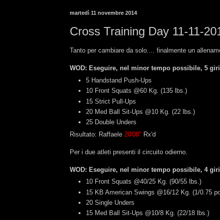
martedì 11 novembre 2014
Cross Training Day 11-11-20
Tanto per cambiare da solo.... finalmente un allenam
WOD: Eseguire, nel minor tempo possibile, 5 giri
5 Handstand Push-Ups
10 Front Squats @60 Kg. (135 lbs.)
15 Strict Pull-Ups
20 Med Ball Sit-Ups @10 Kg. (22 lbs.)
25 Double Unders
Risultato: Raffaele
20'08"
Rx'd
Per i due atleti presenti il circuito odierno.
WOD: Eseguire, nel minor tempo possibile, 4 giri
10 Front Squats @40/25 Kg. (90/55 lbs.)
15 KB American Swings @16/12 Kg. (1/0.75 p
20 Single Unders
15 Med Ball Sit-Ups @10/8 Kg. (22/18 lbs.)