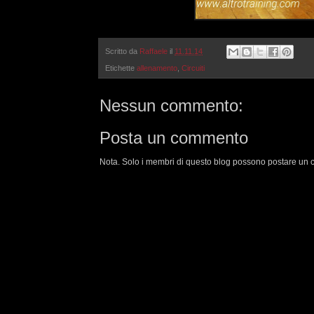
Scritto da
Raffaele
il
11.11.14
Etichette
allenamento
,
Circuiti
Nessun commento:
Posta un commento
Nota. Solo i membri di questo blog possono postare un