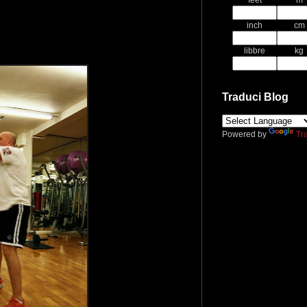
feet
m
inch
cm
libbre
kg
Traduci Blog
Powered by
Tr