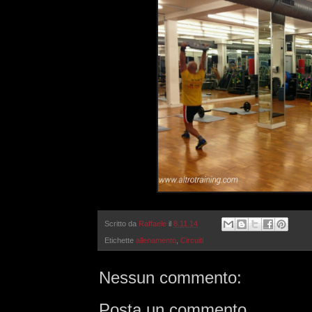
Scritto da
Raffaele
il
8.11.14
Etichette
allenamento
,
Circuiti
Nessun commento:
Posta un commento