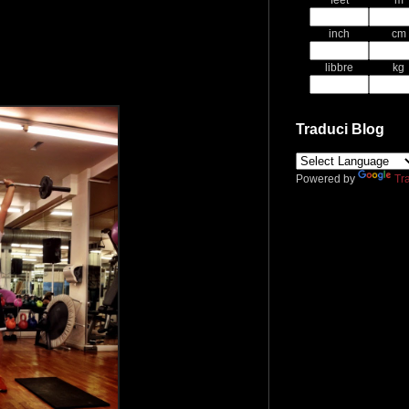
feet
m
inch
cm
libbre
kg
Traduci Blog
Powered by
Tr