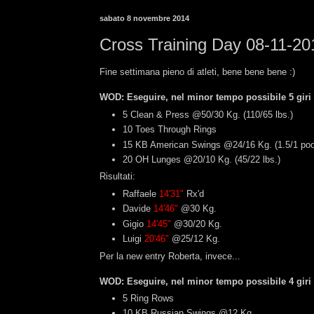
sabato 8 novembre 2014
Cross Training Day 08-11-20
Fine settimana pieno di atleti, bene bene bene :)
WOD: Eseguire, nel minor tempo possibile 5 giri 
5 Clean & Press @50/30 Kg. (110/65 lbs.)
10 Toes Through Rings
15 KB American Swings @24/16 Kg. (1.5/1 po
20 OH Lunges @20/10 Kg. (45/22 lbs.)
Risultati:
Raffaele
14'31"
Rx'd
Davide
14'46"
@30 Kg.
Gigio
14'45"
@30/20 Kg.
Luigi
20'46"
@25/12 Kg.
Per la new entry Roberta, invece...
WOD: Eseguire, nel minor tempo possibile 4 giri 
5 Ring Rows
10 KB Russian Swings @12 Kg.