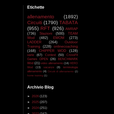
Etichette
allenamento
(1892)
Circuiti
(1790)
TABATA
(955)
RFT
(926)
AMRAP
(736)
Stazioni
(500)
TEAM
Wod
(482)
EMOM
(273)
LADDER
(264)
Outdoor
Training
(228)
onlinecoaching
(168)
CHIPPER WOD
(128)
varie
(67)
Contest
(50)
CrossFit
Games OPEN
(26)
BENCHMARK
Wod
(21)
video allenamento
(14)
HERO
Wod
(13)
vacanze
(8)
terminologia
allenamento
(4)
Circuiti di allenamento
(2)
home training
(1)
Archivio Blog
►
2026
(123)
►
2025
(207)
►
2024
(251)
►
2023
(247)