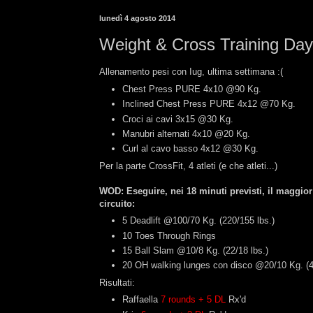
lunedì 4 agosto 2014
Weight & Cross Training Da
Allenamento pesi con Iug, ultima settimana :(
Chest Press PURE 4x10 @90 Kg.
Inclined Chest Press PURE 4x12 @70 Kg.
Croci ai cavi 3x15 @30 Kg.
Manubri alternati 4x10 @20 Kg.
Curl al cavo basso 4x12 @30 Kg.
Per la parte CrossFit, 4 atleti (e che atleti...)
WOD: Eseguire, nei 18 minuti previsti, il maggior
circuito:
5 Deadlift @100/70 Kg. (220/155 lbs.)
10 Toes Through Rings
15 Ball Slam @10/8 Kg. (22/18 lbs.)
20 OH walking lunges con disco @20/10 Kg. (4
Risultati:
Raffaella
7 rounds + 5 DL
Rx'd