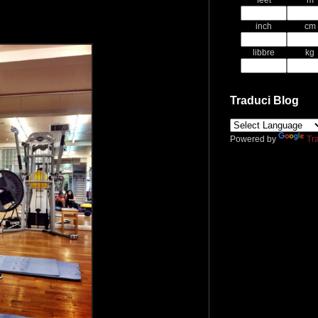
feet
m
inch
cm
libbre
kg
Traduci Blog
Powered by
Tr