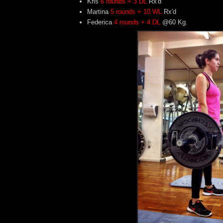
Kris
6 rounds + 3 DL
Rx'd
Martina
5 rounds + 10 WL
Rx'd
Federica
4 rounds + 4 DL
@60 Kg.