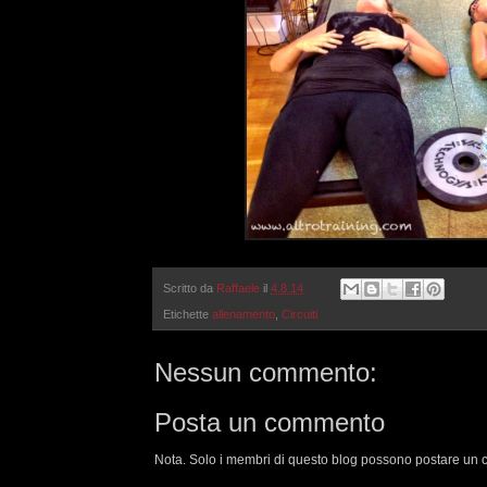
Scritto da
Raffaele
il
4.8.14
Etichette
allenamento
,
Circuiti
Nessun commento:
Posta un commento
Nota. Solo i membri di questo blog possono postare un