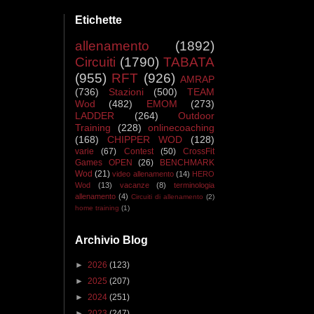
Etichette
allenamento
(1892)
Circuiti
(1790)
TABATA
(955)
RFT
(926)
AMRAP
(736)
Stazioni
(500)
TEAM
Wod
(482)
EMOM
(273)
LADDER
(264)
Outdoor
Training
(228)
onlinecoaching
(168)
CHIPPER WOD
(128)
varie
(67)
Contest
(50)
CrossFit
Games OPEN
(26)
BENCHMARK
Wod
(21)
video allenamento
(14)
HERO
Wod
(13)
vacanze
(8)
terminologia
allenamento
(4)
Circuiti di allenamento
(2)
home training
(1)
Archivio Blog
►
2026
(123)
►
2025
(207)
►
2024
(251)
►
2023
(247)