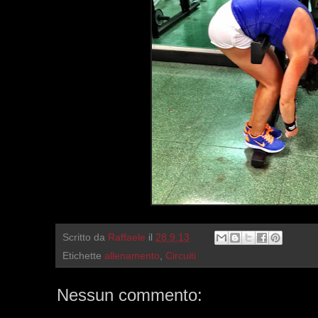
Scritto da
Raffaele
il
28.9.13
Etichette
allenamento
,
Circuiti
Nessun commento: