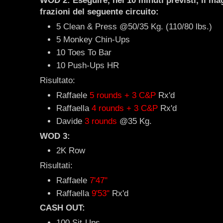
WOD 2: Eseguire, nei 10 minuti previsti, il ma
frazioni del seguente circuito:
5 Clean & Press @50/35 Kg. (110/80 lbs.)
5 Monkey Chin-Ups
10 Toes To Bar
10 Push-Ups HR
Risultato:
Raffaele
5 rounds + 3 C&P
Rx'd
Raffaella
4 rounds + 3 C&P
Rx'd
Davide
3 rounds
@35 Kg.
WOD 3:
2K Row
Risultati:
Raffaele
7'47"
Raffaella
9'53"
Rx'd
CASH OUT:
100 Sit-Ups