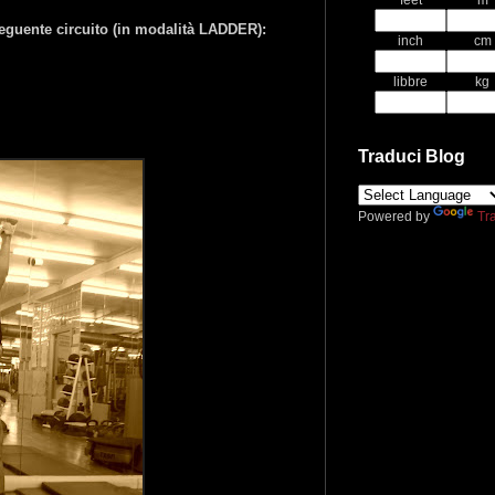
feet
m
eguente circuito (in modalità LADDER):
inch
cm
libbre
kg
Traduci Blog
Powered by
Tr