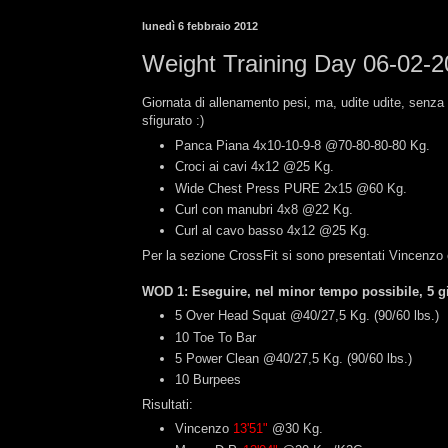
lunedì 6 febbraio 2012
Weight Training Day 06-02-
Giornata di allenamento pesi, ma, udite udite, senza
sfigurato :)
Panca Piana 4x10-10-9-8 @70-80-80-80 Kg.
Croci ai cavi 4x12 @25 Kg.
Wide Chest Press PURE 2x15 @60 Kg.
Curl con manubri 4x8 @22 Kg.
Curl al cavo basso 4x12 @25 Kg.
Per la sezione CrossFit si sono presentati Vincenzo
WOD 1: Eseguire, nel minor tempo possibile, 5 gir
5 Over Head Squat @40/27,5 Kg. (90/60 lbs.)
10 Toe To Bar
5 Power Clean @40/27,5 Kg. (90/60 lbs.)
10 Burpees
Risultati:
Vincenzo
13'51"
@30 Kg.