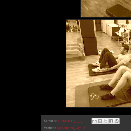
Scritto da
Raffaele
il
6.2.12
Etichette
allenamento
,
Circuiti