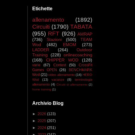
Etichette
allenamento
(1892)
Circuiti
(1790)
TABATA
(955)
RFT
(926)
AMRAP
(736)
Stazioni
(500)
TEAM
Wod
(482)
EMOM
(273)
LADDER
(264)
Outdoor
Training
(228)
onlinecoaching
(168)
CHIPPER WOD
(128)
varie
(67)
Contest
(50)
CrossFit
Games OPEN
(26)
BENCHMARK
Wod
(21)
video allenamento
(14)
HERO
Wod
(13)
vacanze
(8)
terminologia
allenamento
(4)
Circuiti di allenamento
(2)
home training
(1)
Archivio Blog
►
2026
(123)
►
2025
(207)
►
2024
(251)
►
2023
(247)