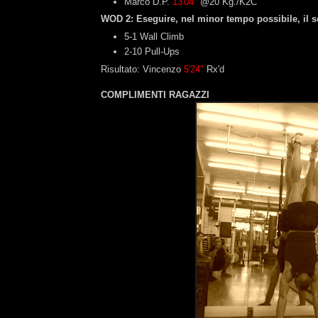
Marco D.P.
13'04"
@20 Kg./K2C
WOD 2: Eseguire, nel minor tempo possibile, il s
5-1 Wall Climb
2-10 Pull-Ups
Risultato: Vincenzo
5'24"
Rx'd
COMPLIMENTI RAGAZZI