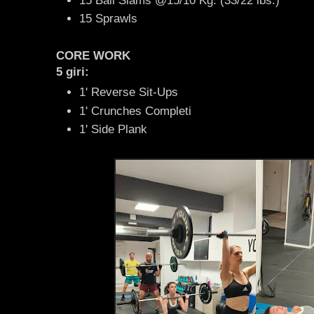
15 Ball Slams @15/10 Kg. (33/22 lbs.)
15 Sprawls
CORE WORK
5 giri:
1' Reverse Sit-Ups
1' Crunches Completi
1' Side Plank