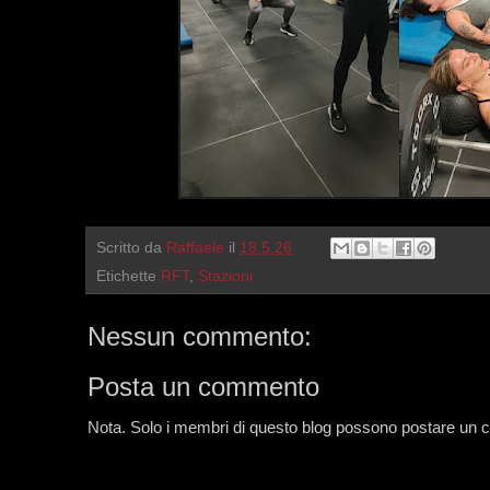
Scritto da
Raffaele
il
18.5.26
Etichette
RFT
,
Stazioni
Nessun commento:
Posta un commento
Nota. Solo i membri di questo blog possono postare un