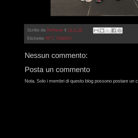
Scritto da
Raffaele
il
16.5.25
Etichette
RFT
,
TABATA
Nessun commento:
Posta un commento
Nota. Solo i membri di questo blog possono postare un