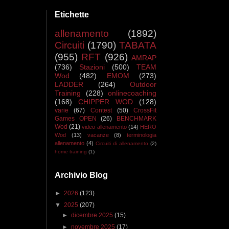
Etichette
allenamento
(1892)
Circuiti
(1790)
TABATA
(955)
RFT
(926)
AMRAP
(736)
Stazioni
(500)
TEAM
Wod
(482)
EMOM
(273)
LADDER
(264)
Outdoor
Training
(228)
onlinecoaching
(168)
CHIPPER WOD
(128)
varie
(67)
Contest
(50)
CrossFit
Games OPEN
(26)
BENCHMARK
Wod
(21)
video allenamento
(14)
HERO
Wod
(13)
vacanze
(8)
terminologia
allenamento
(4)
Circuiti di allenamento
(2)
home training
(1)
Archivio Blog
►
2026
(123)
▼
2025
(207)
►
dicembre 2025
(15)
►
novembre 2025
(17)