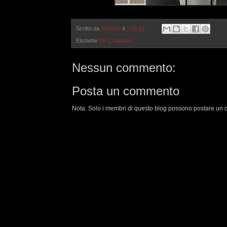
Scritto da
Raffaele
il
7.10.23
Etichette
RFT
,
Stazioni
Nessun commento:
Posta un commento
Nota. Solo i membri di questo blog possono postare un