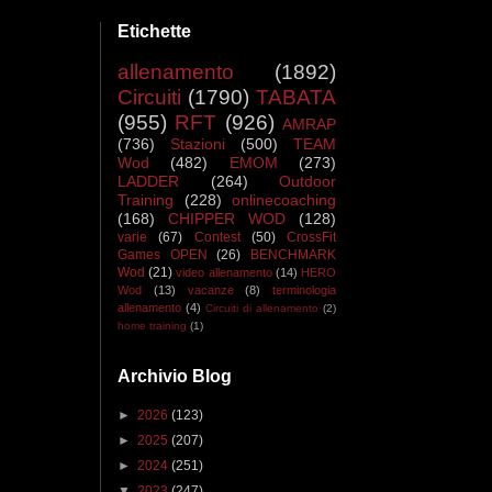
Etichette
allenamento
(1892)
Circuiti
(1790)
TABATA
(955)
RFT
(926)
AMRAP
(736)
Stazioni
(500)
TEAM
Wod
(482)
EMOM
(273)
LADDER
(264)
Outdoor
Training
(228)
onlinecoaching
(168)
CHIPPER WOD
(128)
varie
(67)
Contest
(50)
CrossFit
Games OPEN
(26)
BENCHMARK
Wod
(21)
video allenamento
(14)
HERO
Wod
(13)
vacanze
(8)
terminologia
allenamento
(4)
Circuiti di allenamento
(2)
home training
(1)
Archivio Blog
►
2026
(123)
►
2025
(207)
►
2024
(251)
▼
2023
(247)