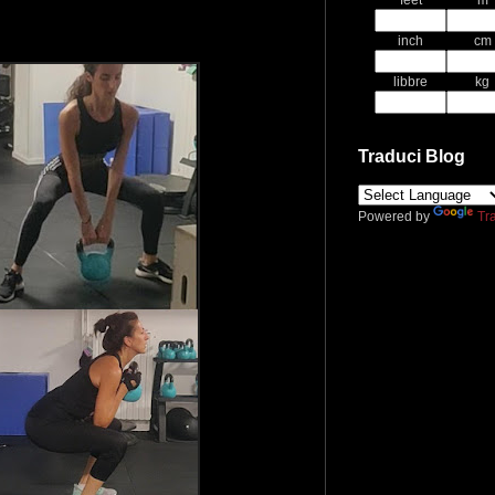
feet
m
inch
cm
libbre
kg
Traduci Blog
Powered by
Tr