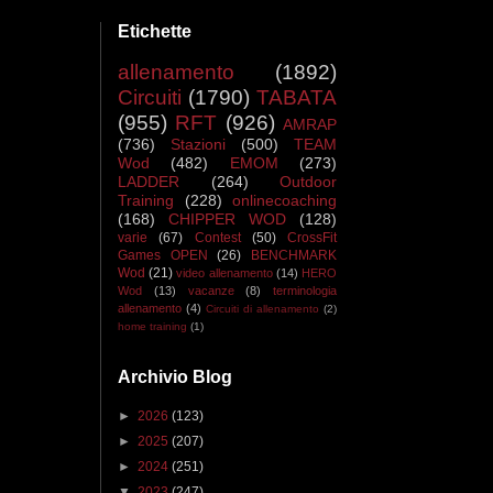
Etichette
allenamento
(1892)
Circuiti
(1790)
TABATA
(955)
RFT
(926)
AMRAP
(736)
Stazioni
(500)
TEAM
Wod
(482)
EMOM
(273)
LADDER
(264)
Outdoor
Training
(228)
onlinecoaching
(168)
CHIPPER WOD
(128)
varie
(67)
Contest
(50)
CrossFit
Games OPEN
(26)
BENCHMARK
Wod
(21)
video allenamento
(14)
HERO
Wod
(13)
vacanze
(8)
terminologia
allenamento
(4)
Circuiti di allenamento
(2)
home training
(1)
Archivio Blog
►
2026
(123)
►
2025
(207)
►
2024
(251)
▼
2023
(247)