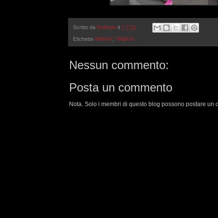
Scritto da
Raffaele
il
7.7.23
Etichette
AMRAP
,
TABATA
Nessun commento:
Posta un commento
Nota. Solo i membri di questo blog possono postare un