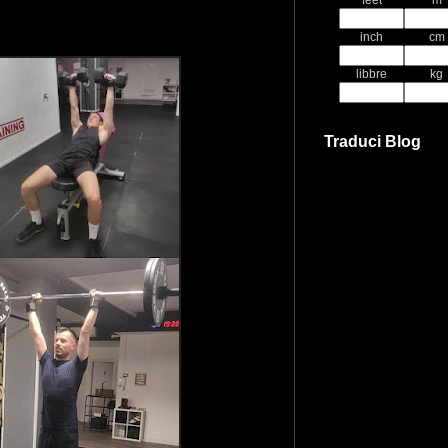
feet
m
inch
cm
libbre
kg
Traduci Blog