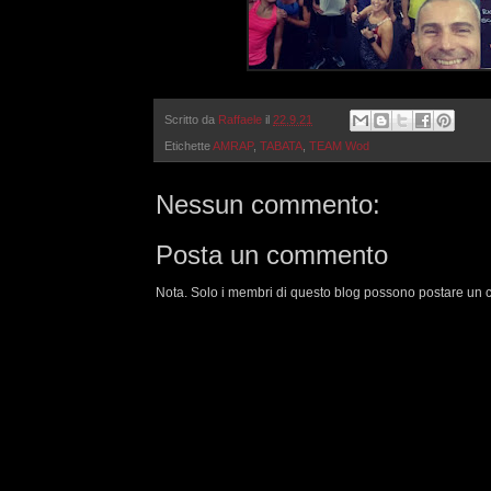
Scritto da
Raffaele
il
22.9.21
Etichette
AMRAP
,
TABATA
,
TEAM Wod
Nessun commento:
Posta un commento
Nota. Solo i membri di questo blog possono postare un