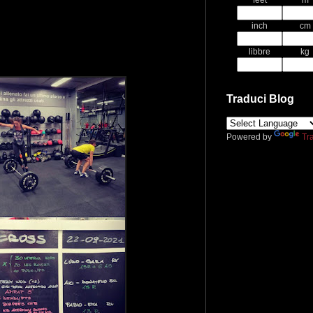
feet
m
inch
cm
libbre
kg
Traduci Blog
Powered by
Tr