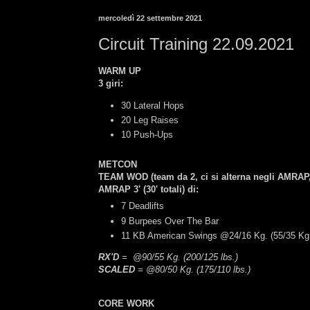
mercoledì 22 settembre 2021
Circuit Training 22.09.2021
WARM UP
3 giri:
30 Lateral Hops
20 Leg Raises
10 Push-Ups
METCON
TEAM WOD
(team da 2, ci si alterna negli AMRAP, l
AMRAP 3' (30' totali) di:
7 Deadlifts
9 Burpees Over The Bar
11 KB American Swings @24/16 Kg. (55/35 Kg
RX'D
= @90/55 Kg. (200/125 lbs.)
SCALED
= @80/50 Kg. (175/110 lbs.)
CORE WORK