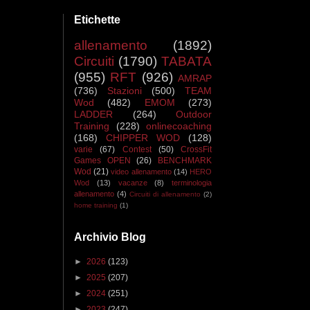
Etichette
allenamento
(1892)
Circuiti
(1790)
TABATA
(955)
RFT
(926)
AMRAP
(736)
Stazioni
(500)
TEAM
Wod
(482)
EMOM
(273)
LADDER
(264)
Outdoor
Training
(228)
onlinecoaching
(168)
CHIPPER WOD
(128)
varie
(67)
Contest
(50)
CrossFit
Games OPEN
(26)
BENCHMARK
Wod
(21)
video allenamento
(14)
HERO
Wod
(13)
vacanze
(8)
terminologia
allenamento
(4)
Circuiti di allenamento
(2)
home training
(1)
Archivio Blog
►
2026
(123)
►
2025
(207)
►
2024
(251)
►
2023
(247)