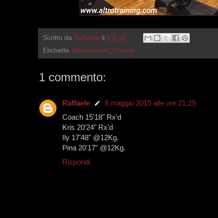
Scritto da
Raffaele
il
8.5.15
Etichette
allenamento
,
Circuiti
1 commento:
Raffaele
8 maggio 2015 alle ore 21:29
Coach 15'18" Rx'd
Kris 20'24" Rx'd
Ily 17'48" @12Kg.
Pina 20'17" @12Kg.
Rispondi